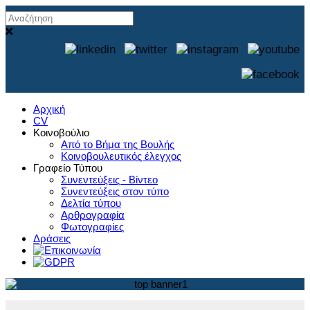
Αρχική
CV
Κοινοβούλιο
Από το Βήμα της Βουλής
Κοινοβουλευτικός έλεγχος
Γραφείο Τύπου
Συνεντεύξεις - Βίντεο
Συνεντεύξεις στον τύπο
Δελτία τύπου
Αρθρογραφία
Φωτογραφίες
Δράσεις