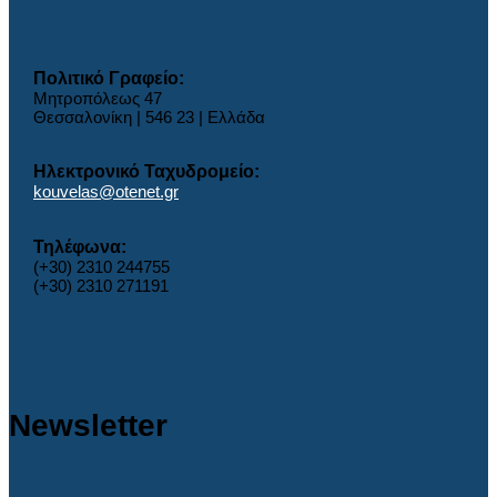
Πολιτικό Γραφείο:
Μητροπόλεως 47
Θεσσαλονίκη | 546 23 | Ελλάδα
Ηλεκτρονικό Ταχυδρομείο:
kouvelas@otenet.gr
Τηλέφωνα:
(+30) 2310 244755
(+30) 2310 271191
Newsletter