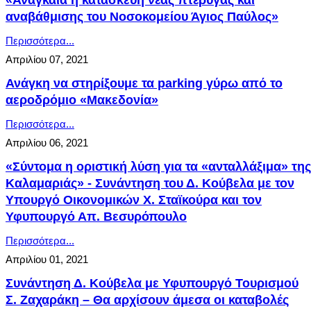
«Αναγκαία η κατασκευή νέας πτέρυγας και
αναβάθμισης του Νοσοκομείου Άγιος Παύλος»
Περισσότερα...
Απριλίου 07, 2021
Ανάγκη να στηρίξουμε τα parking γύρω από το
αεροδρόμιο «Μακεδονία»
Περισσότερα...
Απριλίου 06, 2021
«Σύντομα η οριστική λύση για τα «ανταλλάξιμα» της
Καλαμαριάς» - Συνάντηση του Δ. Κούβελα με τον
Υπουργό Οικονομικών Χ. Σταϊκούρα και τον
Υφυπουργό Απ. Βεσυρόπουλο
Περισσότερα...
Απριλίου 01, 2021
Συνάντηση Δ. Κούβελα με Υφυπουργό Τουρισμού
Σ. Ζαχαράκη – Θα αρχίσουν άμεσα οι καταβολές