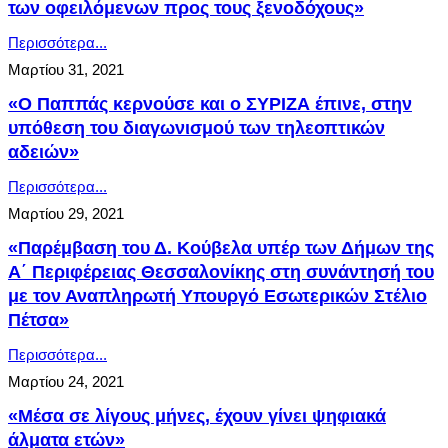
των οφειλόμενων προς τους ξενοδόχους»
Περισσότερα...
Μαρτίου 31, 2021
«Ο Παππάς κερνούσε και ο ΣΥΡΙΖΑ έπινε, στην
υπόθεση του διαγωνισμού των τηλεοπτικών
αδειών»
Περισσότερα...
Μαρτίου 29, 2021
«Παρέμβαση του Δ. Κούβελα υπέρ των Δήμων της
Α΄ Περιφέρειας Θεσσαλονίκης στη συνάντησή του
με τον Αναπληρωτή Υπουργό Εσωτερικών Στέλιο
Πέτσα»
Περισσότερα...
Μαρτίου 24, 2021
«Μέσα σε λίγους μήνες, έχουν γίνει ψηφιακά
άλματα ετών»