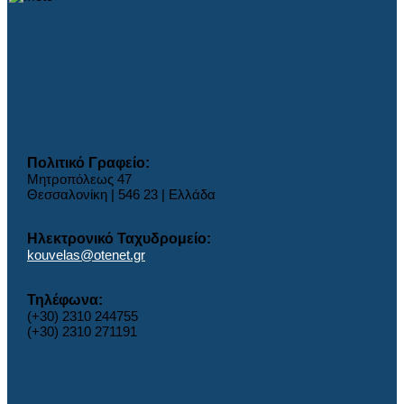
Πολιτικό Γραφείο:
Μητροπόλεως 47
Θεσσαλονίκη | 546 23 | Ελλάδα
Ηλεκτρονικό Ταχυδρομείο:
kouvelas@otenet.gr
Τηλέφωνα:
(+30) 2310 244755
(+30) 2310 271191