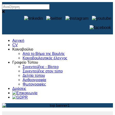
Αρχική
CV
Κοινοβούλιο
Από το Βήμα της Βουλής
Κοινοβουλευτικός έλεγχος
Γραφείο Τύπου
Συνεντεύξεις - Βίντεο
Συνεντεύξεις στον τύπο
Δελτία τύπου
Αρθρογραφία
Φωτογραφίες
Δράσεις