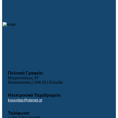
Πολιτικό Γραφείο:
Μητροπόλεως 47
Θεσσαλονίκη | 546 23 | Ελλάδα
Ηλεκτρονικό Ταχυδρομείο:
kouvelas@otenet.gr
Τηλέφωνα:
(+30) 2310 244755